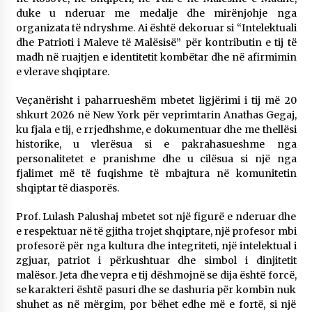
duke u nderuar me medalje dhe mirënjohje nga
organizata të ndryshme. Ai është dekoruar si “Intelektuali
dhe Patrioti i Maleve të Malësisë” për kontributin e tij të
madh në ruajtjen e identitetit kombëtar dhe në afirmimin
e vlerave shqiptare.
Veçanërisht i paharrueshëm mbetet ligjërimi i tij më 20
shkurt 2026 në New York për veprimtarin Anathas Gegaj,
ku fjala e tij, e rrjedhshme, e dokumentuar dhe me thellësi
historike, u vlerësua si e pakrahasueshme nga
personalitetet e pranishme dhe u cilësua si një nga
fjalimet më të fuqishme të mbajtura në komunitetin
shqiptar të diasporës.
Prof. Lulash Palushaj mbetet sot një figurë e nderuar dhe
e respektuar në të gjitha trojet shqiptare, një profesor mbi
profesorë për nga kultura dhe integriteti, një intelektual i
zgjuar, patriot i përkushtuar dhe simbol i dinjitetit
malësor. Jeta dhe vepra e tij dëshmojnë se dija është forcë,
se karakteri është pasuri dhe se dashuria për kombin nuk
shuhet as në mërgim, por bëhet edhe më e fortë, si një