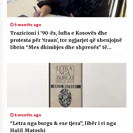
5 months ago
Trazicioni i ’90-ës, lufta e Kosovës dhe
protesta për ‘traun’, tre ngjarjet që shenjojnë
librin “Mes dhimbjes dhe shpresës” të
autores Aurora Guska
6 months ago
“Letra nga burgu & ese tjera”, libër i ri nga
Halil Matoshi