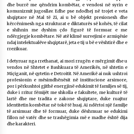
dhe burrë me qëndrim kombëtar, e vendosi në syrin e
komunizmit jugosllav. Edhe pse ndodhej në trojet e veta
shqiptare në Mal të Zi, ai u bë objekt presionesh dhe
kërcënimesh nga strukturat e diktaturës së kohës, të cilat
e shihnin me dyshim çdo figurë të formuar e me
ndërgjegje kombëtare. Në atë klimë survejimi e armiqësie
ndaj intelektualëve shqiptarë, jeta e tij u bë e vështirë dhe e
rrezikuar.
I detyruar nga rrethanat, ai mori rrugën e mërgimit dhe u
vendos në Shtetet e Bashkuara të Amerikës, në shtetin e
Miçiganit, në qytetin e Detroitit. Në Amerikë ai nuk ushtroi
profesionin e mësimdhënësit në institucione arsimore,
por i përkushtoi gjithë energjinë edukimit të familjes së tij,
duke i rritur fëmijët me shkolla e fakultete, me kulturë të
lartë dhe me tradita e zakone shqiptare, duke ruajtur
identitetin kombëtar në tokë të huaj. Ai ndërtoi një familje
të arsimuar dhe të formuar, duke dëshmuar se edukimi
fillon në vatër dhe se trashëgimia më e madhe është dija
dhe karakteri.