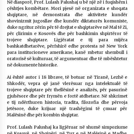
Në diasporë, Prof. Lulash Palushaj u bë një zë i fuqishëm i
çështjes kombëtare. Mori pjesë në organizata e shoqata
shqiptare, në demonstrata dhe aktivitete kundër
shovinizmit jugosllav dhe kundër diktaturës komuniste,
duke ngritur zërin për të drejtat e shqiptarëve në Mal të Zi,
për çlirimin e Kosovës dhe për bashkimin shpirtëror të
trojeve shqiptare. Ligjëratat e tij para mijëra
bashkatdhetarëve, përfshirë edhe protesta në New York
para institucioneve amerikane, kanë mbetur shembull i
oratorisë së kulturuar, të argumentuar dhe të mbështetur
në dokumente historike.
Ai është autor i 18 librave, të botuar në Tiranë, Lezhë e
Shkodër, vepra që janë vlerësuar nga intelektualë të
trojeve shqiptare për thellësinë e analizës, për pasurinë
gjuhësore dhe për frymën e fortë atdhetare. Në shkrimet
e tij ndërthuren historia, tradita, filozofia dhe përvoja
jetësore, duke krijuar një trashëgimi të çmuar për
Malësinë dhe për kombin shqiptar.
Prof. Lulash Palushaj ka ligjëruar në shumë simpoziume
në Kosovë, në Shqipëri, në Tuz e në Malësinë e Madhe,