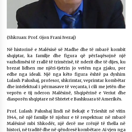
“LE ROUGE N’EST PAS UNE COULEUR” i autores
Blerta Tmava Veselaj
3 months ago
Autorja Nevila Nikaj emocionon publikun në
“Ora e Maleve” me poezinë “Dhimbje që nuk e
fshin koha”
(Shkruan: Prof. Gjon Frani Ivezaj)
3 months ago
Në historinë e Malësisë së Madhe dhe të mbarë kombit
Dëbimi i shqiptarëve nga Sanxhaku i Nishit dhe
shqiptar, ka familje dhe figura që përfaqësojnë një
pritja e tyre nga administrata osmane
vazhdimësi të rrallë të trimërisë, të nderit dhe të dijes, ku
4 months ago
brezat lidhen me njëri-tjetrin jo vetëm nga gjaku, por
edhe nga ideali. Një nga këto figura është pa dyshim
Themelohet Shoqata “Penda”
Lulash Palushaj, profesor, shkrimtar, veprimtar kombëtar
4 months ago
dhe intelektual i përmasave të veçanta, i cili me jetën dhe
veprën e tij nderon Malësinë, Shqipërinë e Veriut dhe
diasporën shqiptare në Shtetet e Bashkuara të Amerikës.
Shkruan Blertë Tmava Veselaj ” DIFERENCA”
Prof. Lulash Palushaj lindi në Bekajt e Trieshit në vitin
4 months ago
1944, në një familje të njohur e të respektuar në mbarë
Malësinë mbi Shkodër, një derë me rrënjë të thella në
histori, në traditë dhe në qëndresë kombëtare. Ai vjen nga