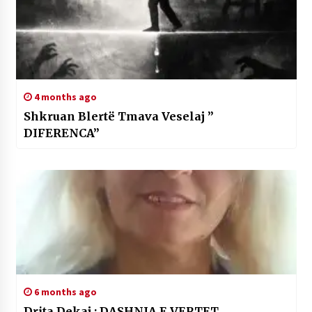
4 months ago
Shkruan Blertë Tmava Veselaj ”
DIFERENCA”
6 months ago
Drita Dekaj : DASHNIA E VERTET