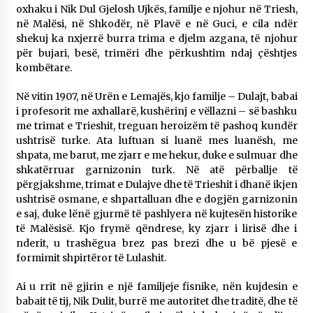
oxhaku i Nik Dul Gjelosh Ujkës, familje e njohur në Triesh,
në Malësi, në Shkodër, në Plavë e në Guci, e cila ndër
shekuj ka nxjerrë burra trima e djelm azgana, të njohur
për bujari, besë, trimëri dhe përkushtim ndaj çështjes
kombëtare.
Në vitin 1907, në Urën e Lemajës, kjo familje – Dulajt, babai
i profesorit me axhallarë, kushërinj e vëllazni – së bashku
me trimat e Trieshit, treguan heroizëm të pashoq kundër
ushtrisë turke. Ata luftuan si luanë mes luanësh, me
shpata, me barut, me zjarr e me hekur, duke e sulmuar dhe
shkatërruar garnizonin turk. Në atë përballje të
përgjakshme, trimat e Dulajve dhe të Trieshit i dhanë ikjen
ushtrisë osmane, e shpartalluan dhe e dogjën garnizonin
e saj, duke lënë gjurmë të pashlyera në kujtesën historike
të Malësisë. Kjo frymë qëndrese, ky zjarr i lirisë dhe i
nderit, u trashëgua brez pas brezi dhe u bë pjesë e
formimit shpirtëror të Lulashit.
Ai u rrit në gjirin e një familjeje fisnike, nën kujdesin e
babait të tij, Nik Dulit, burrë me autoritet dhe traditë, dhe të