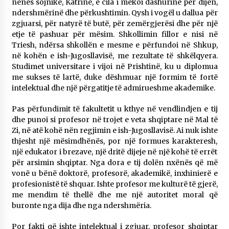
nënës sojnike, Katrinë, e cila i mëkoi dashurinë për dijen,
ndershmërinë dhe përkushtimin. Qysh i vogël u dallua për
zgjuarsi, për natyrë të butë, për zemërgjerësi dhe për një
etje të pashuar për mësim. Shkollimin fillor e nisi në
Triesh, ndërsa shkollën e mesme e përfundoi në Shkup,
në kohën e ish-Jugosllavisë, me rezultate të shkëlqyera.
Studimet universitare i vijoi në Prishtinë, ku u diplomua
me sukses të lartë, duke dëshmuar një formim të fortë
intelektual dhe një përgatitje të admirueshme akademike.
Pas përfundimit të fakultetit u kthye në vendlindjen e tij
dhe punoi si profesor në trojet e veta shqiptare në Mal të
Zi, në atë kohë nën regjimin e ish-Jugosllavisë. Ai nuk ishte
thjesht një mësimdhënës, por një formues karakteresh,
një edukator i brezave, një dritë dijeje në një kohë të errët
për arsimin shqiptar. Nga dora e tij dolën nxënës që më
vonë u bënë doktorë, profesorë, akademikë, inxhinierë e
profesionistë të shquar. Ishte profesor me kulturë të gjerë,
me mendim të thellë dhe me një autoritet moral që
buronte nga dija dhe nga ndershmëria.
Por fakti që ishte intelektual i zgjuar, profesor shqiptar