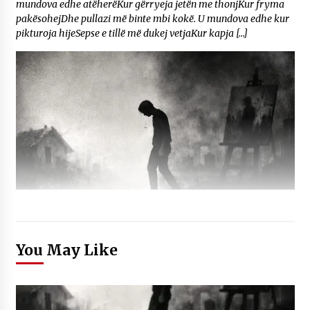
mundova edhe atëherëKur gërryeja jetën me thonjKur fryma
pakësohejDhe pullazi më binte mbi kokë. U mundova edhe kur
pikturoja hijeSepse e tillë më dukej vetjaKur kapja […]
You May Like