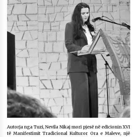
“LE ROUGE N’EST PAS UNE COULEUR” i autores
Blerta Tmava Veselaj
3 months ago
Autorja Nevila Nikaj emocionon publikun në
“Ora e Maleve” me poezinë “Dhimbje që nuk e
fshin koha”
3 months ago
Dëbimi i shqiptarëve nga Sanxhaku i Nishit dhe
pritja e tyre nga administrata osmane
4 months ago
Themelohet Shoqata “Penda”
4 months ago
Shkruan Blertë Tmava Veselaj ” DIFERENCA”
4 months ago
Autorja nga Tuzi, Nevila Nikaj mori pjesë në edicionin XVI
të Manifestimit Tradicional Kulturor Ora e Maleve, një