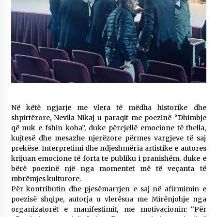
Në këtë ngjarje me vlera të mëdha historike dhe
shpirtërore, Nevila Nikaj u paraqit me poezinë “Dhimbje
që nuk e fshin koha”, duke përcjellë emocione të thella,
kujtesë dhe mesazhe njerëzore përmes vargjeve të saj
prekëse. Interpretimi dhe ndjeshmëria artistike e autores
krijuan emocione të forta te publiku i pranishëm, duke e
bërë poezinë një nga momentet më të veçanta të
mbrëmjes kulturore.
Për kontributin dhe pjesëmarrjen e saj në afirmimin e
poezisë shqipe, autorja u vlerësua me Mirënjohje nga
organizatorët e manifestimit, me motivacionin: “Për