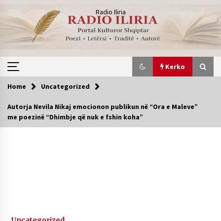
Skip
Radio Iliria
to
content
Kerko
Home
Uncategorized
Kerko
Autorja Nevila Nikaj emocionon publikun në “Ora e Maleve”
me poezinë “Dhimbje që nuk e fshin koha”
“NË ËNDRRAT PA VELA” nga Blerta
1 month ago
” Isha aty… ” Shkruan Evi Eni
2 months ago
“BIBLIOTEKA E ËNDRRAVE TË HARRUARA ”
Uncategorized
Shkruan Blerta