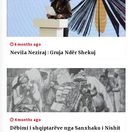
6 months ago
Nevila Neziraj : Gruja Ndër Shekuj
4 months ago
Dëbimi i shqiptarëve nga Sanxhaku i Nishit