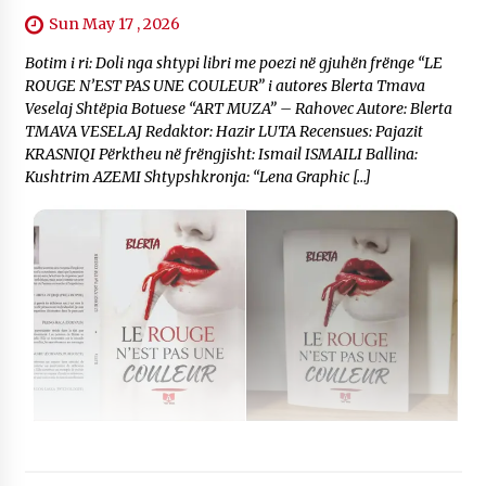
Sun May 17 , 2026
Botim i ri: Doli nga shtypi libri me poezi në gjuhën frënge “LE
ROUGE N’EST PAS UNE COULEUR” i autores Blerta Tmava
Veselaj Shtëpia Botuese “ART MUZA” – Rahovec Autore: Blerta
TMAVA VESELAJ Redaktor: Hazir LUTA Recensues: Pajazit
KRASNIQI Përktheu në frëngjisht: Ismail ISMAILI Ballina:
Kushtrim AZEMI Shtypshkronja: “Lena Graphic […]