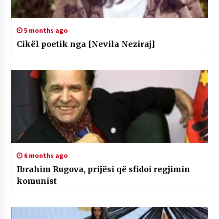
5 months ago
Cikël poetik nga [Nevila Neziraj]
6 months ago
Ibrahim Rugova, prijësi që sfidoi regjimin
komunist