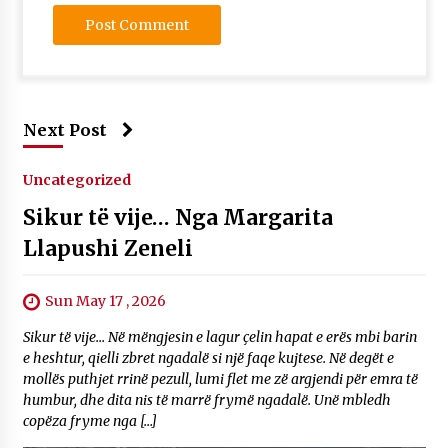
Next Post
Uncategorized
Sikur të vije… Nga Margarita
Llapushi Zeneli
Sun May 17 , 2026
Sikur të vije… Në mëngjesin e lagur çelin hapat e erës mbi barin
e heshtur, qielli zbret ngadalë si një faqe kujtese. Në degët e
mollës puthjet rrinë pezull, lumi flet me zë argjendi për emra të
humbur, dhe dita nis të marrë frymë ngadalë. Unë mbledh
copëza fryme nga […]