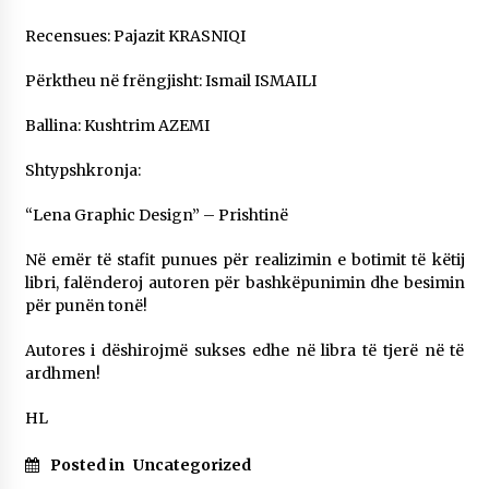
Recensues: Pajazit KRASNIQI
Përktheu në frëngjisht: Ismail ISMAILI
Ballina: Kushtrim AZEMI
Shtypshkronja:
“Lena Graphic Design” – Prishtinë
Në emër të stafit punues për realizimin e botimit të këtij
libri, falënderoj autoren për bashkëpunimin dhe besimin
për punën tonë!
Autores i dëshirojmë sukses edhe në libra të tjerë në të
ardhmen!
HL
Posted in
Uncategorized