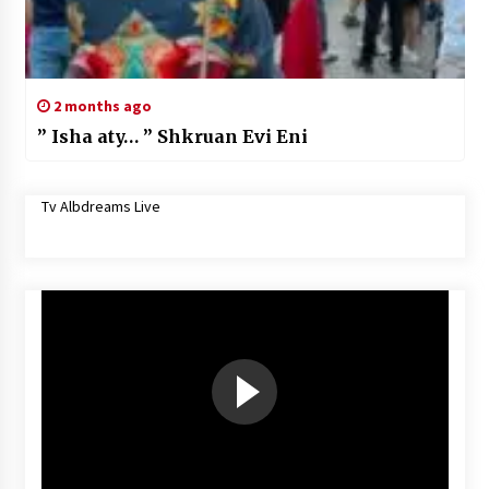
2 months ago
” Isha aty… ” Shkruan Evi Eni
Tv Albdreams Live