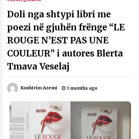
2 months ago
Doli nga shtypi libri me
” Libri të pret ” Vjen Nga Blerta Tmava
poezi në gjuhën frënge “LE
2 months ago
ROUGE N’EST PAS UNE
COULEUR” i autores Blerta
” Era e një kujtimi ” Shkruan Blerta Tmava
2 months ago
Tmava Veselaj
Leter qe nuk u dergua kurr Nga “Blerta Tmava”
2 months ago
Kushtrim Azemi
3 months ago
Sikur të vije… Nga Margarita Llapushi Zeneli
3 months ago
Doli nga shtypi libri me poezi në gjuhën frënge