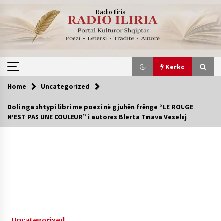
Skip
Radio Iliria
to
content
Kerko
Home
Uncategorized
Kerko
Doli nga shtypi libri me poezi në gjuhën frënge “LE ROUGE
N’EST PAS UNE COULEUR” i autores Blerta Tmava Veselaj
“NË ËNDRRAT PA VELA” nga Blerta
1 month ago
” Isha aty… ” Shkruan Evi Eni
2 months ago
“BIBLIOTEKA E ËNDRRAVE TË HARRUARA ”
Uncategorized
Shkruan Blerta