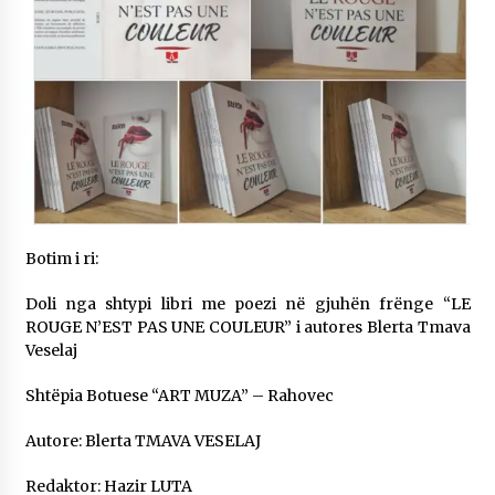
“LE ROUGE N’EST PAS UNE COULEUR” i autores
Blerta Tmava Veselaj
3 months ago
Autorja Nevila Nikaj emocionon publikun në
“Ora e Maleve” me poezinë “Dhimbje që nuk e
fshin koha”
3 months ago
Dëbimi i shqiptarëve nga Sanxhaku i Nishit dhe
pritja e tyre nga administrata osmane
4 months ago
Botim i ri:
Themelohet Shoqata “Penda”
Doli nga shtypi libri me poezi në gjuhën frënge “LE
4 months ago
ROUGE N’EST PAS UNE COULEUR” i autores Blerta Tmava
Veselaj
Shtëpia Botuese “ART MUZA” – Rahovec
Shkruan Blertë Tmava Veselaj ” DIFERENCA”
4 months ago
Autore: Blerta TMAVA VESELAJ
Redaktor: Hazir LUTA