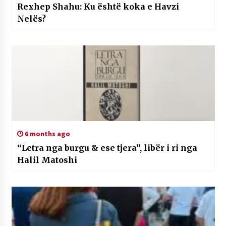
Rexhep Shahu: Ku është koka e Havzi
Nelës?
6 months ago
“Letra nga burgu & ese tjera”, libër i ri nga
Halil Matoshi