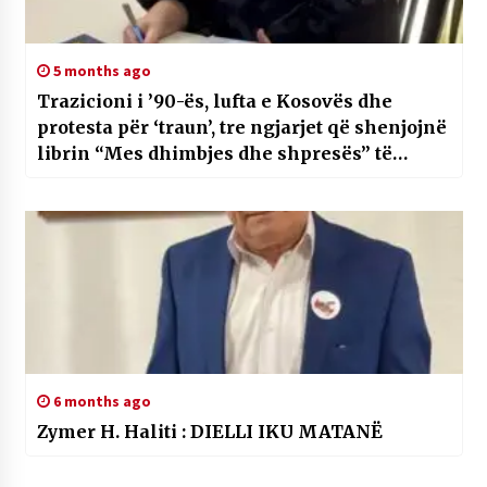
5 months ago
Trazicioni i ’90-ës, lufta e Kosovës dhe
protesta për ‘traun’, tre ngjarjet që shenjojnë
librin “Mes dhimbjes dhe shpresës” të
autores Aurora Guska
6 months ago
Zymer H. Haliti : DIELLI IKU MATANË