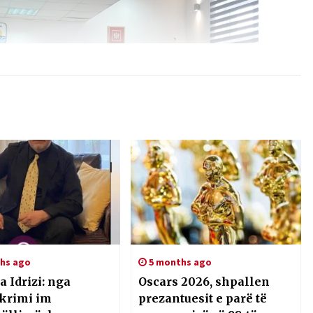
hs ago
5 months ago
a Idrizi: nga
Oscars 2026, shpallen
krimi im
prezantuesit e parë të