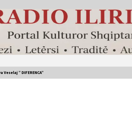
a Veselaj ” DIFERENCA”
” Isha aty… ” Shkruan Evi Eni
2 months ago
” Era e një kujtimi ” Shkruan Blerta
Tmava