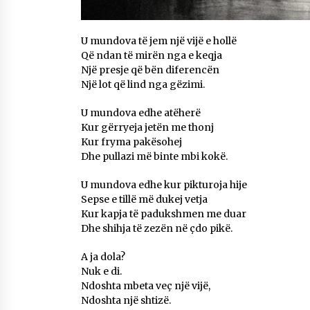
U mundova të jem një vijë e hollë
Që ndan të mirën nga e keqja
Një presje që bën diferencën
Një lot që lind nga gëzimi.
U mundova edhe atëherë
Kur gërryeja jetën me thonj
Kur fryma pakësohej
Dhe pullazi më binte mbi kokë.
U mundova edhe kur pikturoja hije
Sepse e tillë më dukej vetja
Kur kapja të padukshmen me duar
Dhe shihja të zezën në çdo pikë.
A ja dola?
Nuk e di.
Ndoshta mbeta veç një vijë,
Ndoshta një shtizë.