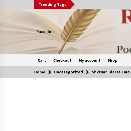
Skip
Trending Tags
to
content
Radio Iliria
Cart
Checkout
My account
Shop
Home
Uncategorized
Shkruan Blertë Tmav
Kerko
“NË ËNDRRAT PA VELA” nga Blerta
1 month ago
” Libri të pret ” Vjen Nga Blerta
Tmava