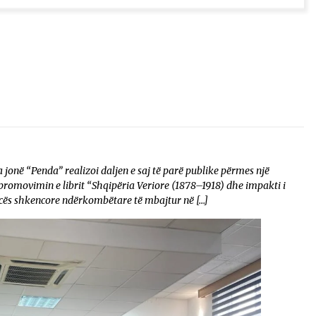
 jonë “Penda” realizoi daljen e saj të parë publike përmes një
promovimin e librit “Shqipëria Veriore (1878–1918) dhe impakti i
ncës shkencore ndërkombëtare të mbajtur në […]