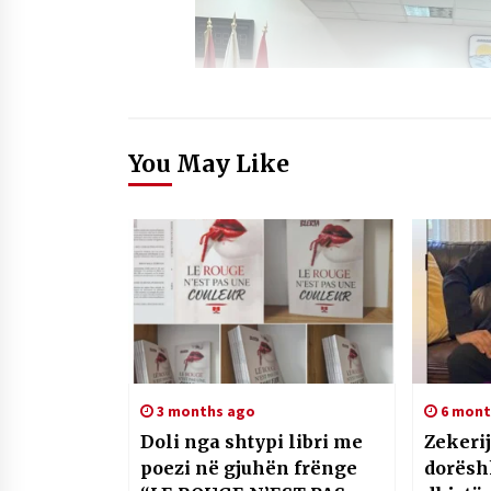
You May Like
3 months ago
6 mont
Doli nga shtypi libri me
Zekerij
poezi në gjuhën frënge
dorësh