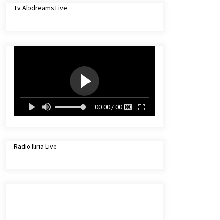
2 months ago
Tv Albdreams Live
Autorja Nevila Nikaj emocionon
publikun në “Ora e Maleve” me
poezinë “Dhimbje që nuk e fshin
koha”
3 months ago
Shkruan Blertë Tmava Veselaj ”
DIFERENCA”
4 months ago
00:00 / 00:00
Radio Iliria Live